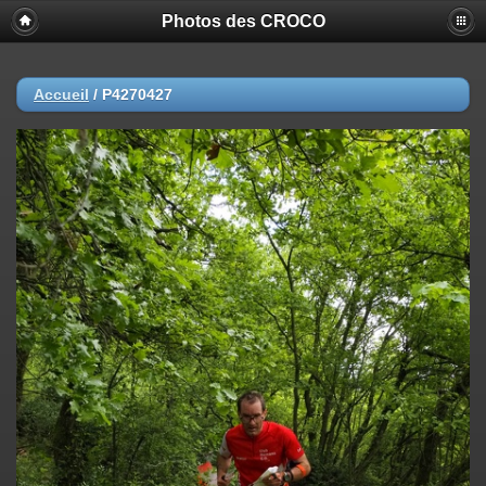
Photos des CROCO
Accueil
/
P4270427