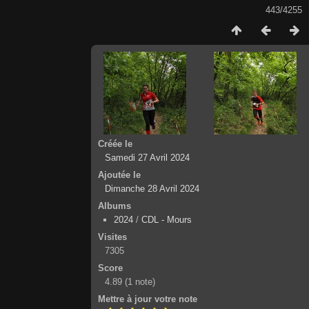
443/4255
Créée le
Samedi 27 Avril 2024
Ajoutée le
Dimanche 28 Avril 2024
Albums
2024
/
CDL - Mours
Visites
7305
Score
4.89
(1 note)
Mettre à jour votre note