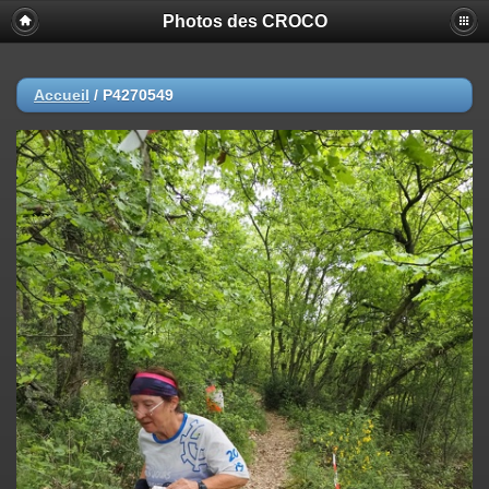
Photos des CROCO
Accueil
/
P4270549