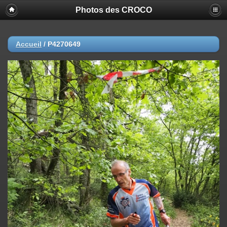
Photos des CROCO
Accueil
/
P4270649