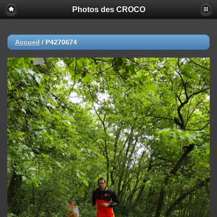
Photos des CROCO
Accueil
/
P4270674