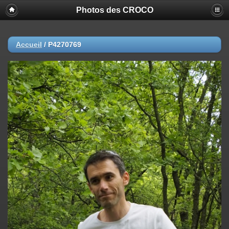
Photos des CROCO
Accueil
/
P4270769