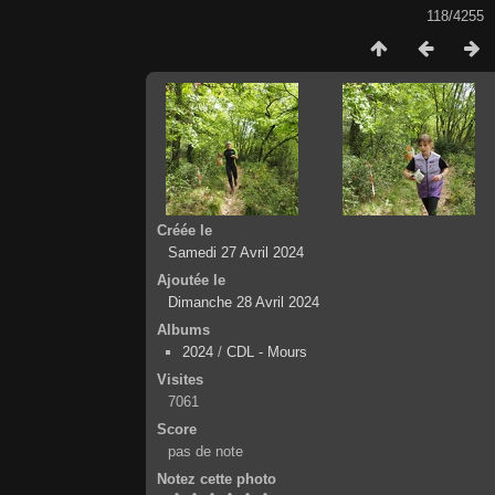
118/4255
Créée le
Samedi 27 Avril 2024
Ajoutée le
Dimanche 28 Avril 2024
Albums
2024
/
CDL - Mours
Visites
7061
Score
pas de note
Notez cette photo