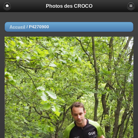
Photos des CROCO
Accueil
/
P4270900