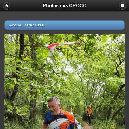
Photos des CROCO
Accueil
/
P4270910