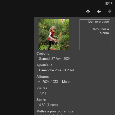
15/15
Dernière page
Retourner à
l'album
Créée le
Samedi 27 Avril 2024
Ajoutée le
Dimanche 28 Avril 2024
Albums
2024
/
CDL - Mours
Visites
7341
Score
4.89
(1 note)
Mettre à jour votre note